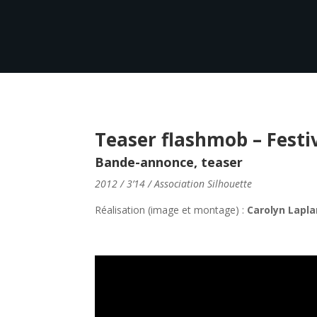
Teaser flashmob – Festi
Bande-annonce, teaser
2012 / 3’14 / Association Silhouette
Réalisation (image et montage) :
Carolyn Lapl