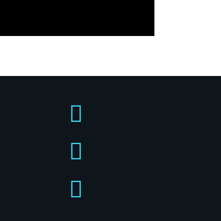


